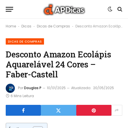
Home
Dicas
Dicas de Compras
Desconto Amazon Ecolápis Aquarelável 24 Cores – Faber-Castell
-
-
-
DICAS DE COMPRAS
Desconto Amazon Ecolápis
Aquarelável 24 Cores –
Faber-Castell
Por
Douglas P
10/01/2025
Atualizado:
20/05/2025
6 Mins Leitura