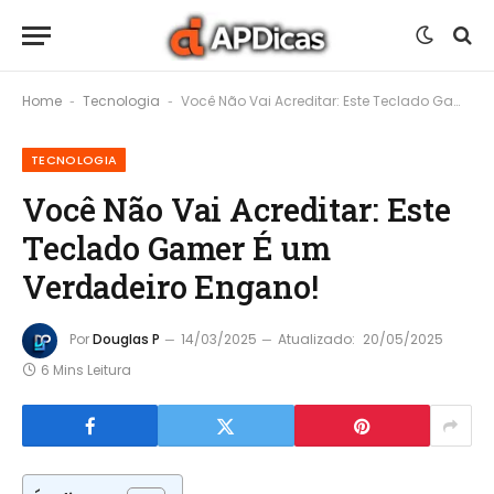
Home
Tecnologia
Você Não Vai Acreditar: Este Teclado Gamer É um Verdadeiro Engano!
-
-
TECNOLOGIA
Você Não Vai Acreditar: Este
Teclado Gamer É um
Verdadeiro Engano!
Por
Douglas P
14/03/2025
Atualizado:
20/05/2025
6 Mins Leitura