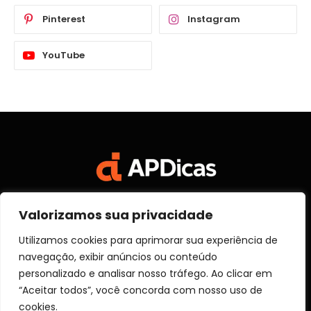
Pinterest
Instagram
YouTube
Valorizamos sua privacidade
Facebook
X
Instagram
Pinterest
Vimeo
YouTube
(Twitter)
Utilizamos cookies para aprimorar sua experiência de
navegação, exibir anúncios ou conteúdo
SOBRE NÓS
CONTATO
DISCLOSURE
personalizado e analisar nosso tráfego. Ao clicar em
POLITICA DE PRIVACIDADE
TERMOS DE USO
“Aceitar todos”, você concorda com nosso uso de
TRANSPARÊNCIA
cookies.