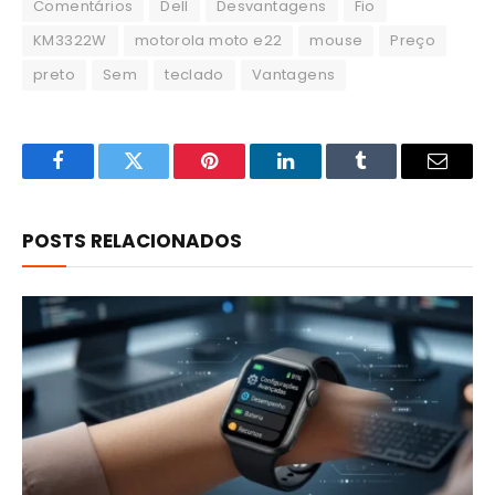
Comentários
Dell
Desvantagens
Fio
KM3322W
motorola moto e22
mouse
Preço
preto
Sem
teclado
Vantagens
Facebook
Twitter
Pinterest
LinkedIn
Tumblr
Email
POSTS RELACIONADOS