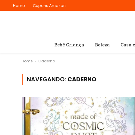
Home
Cupons Amazon
Bebê Criança
Beleza
Casa 
Home
Caderno
-
NAVEGANDO:
CADERNO