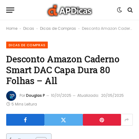
Home
Dicas
Dicas de Compras
Desconto Amazon Caderno Smart DAC Capa Dura 80 Folhas – All
-
-
-
DICAS DE COMPRAS
Desconto Amazon Caderno
Smart DAC Capa Dura 80
Folhas – All
Por
Douglas P
10/01/2025
Atualizado:
20/05/2025
5 Mins Leitura