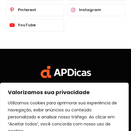
Pinterest
Instagram
YouTube
Valorizamos sua privacidade
Facebook
X
Instagram
Pinterest
Vimeo
YouTube
(Twitter)
Utilizamos cookies para aprimorar sua experiência de
navegação, exibir anúncios ou conteúdo
SOBRE NÓS
CONTATO
DISCLOSURE
personalizado e analisar nosso tráfego. Ao clicar em
POLITICA DE PRIVACIDADE
TERMOS DE USO
“Aceitar todos”, você concorda com nosso uso de
TRANSPARÊNCIA