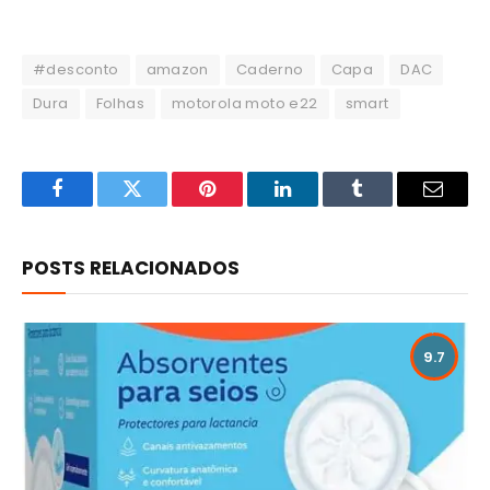
#desconto
amazon
Caderno
Capa
DAC
Dura
Folhas
motorola moto e22
smart
Facebook
Twitter
Pinterest
LinkedIn
Tumblr
Email
POSTS RELACIONADOS
9.7