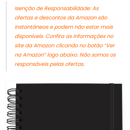
Isenção de Responsabilidade: As
ofertas e descontos da Amazon são
instantâneas e podem não estar mais
disponíveis. Confira as informações no
site da Amazon clicando no botão “Ver
na Amazon” logo abaixo. Não somos os
responsáveis pelas ofertas.