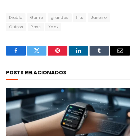
Diablo
Game
grandes
hits
Janeiro
Outros
Pass
Xbox
Facebook
Twitter
Pinterest
LinkedIn
Tumblr
Email
POSTS RELACIONADOS