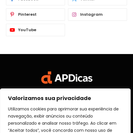
Pinterest
Instagram
YouTube
Valorizamos sua privacidade
Facebook
X
Instagram
Pinterest
Vimeo
YouTube
(Twitter)
Utilizamos cookies para aprimorar sua experiência de
navegação, exibir anúncios ou conteúdo
SOBRE NÓS
CONTATO
DISCLOSURE
personalizado e analisar nosso tráfego. Ao clicar em
POLITICA DE PRIVACIDADE
TERMOS DE USO
“Aceitar todos”, você concorda com nosso uso de