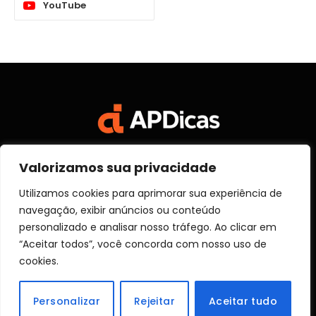
YouTube
Valorizamos sua privacidade
Facebook
X
Instagram
Pinterest
Vimeo
YouTube
(Twitter)
Utilizamos cookies para aprimorar sua experiência de
navegação, exibir anúncios ou conteúdo
SOBRE NÓS
CONTATO
DISCLOSURE
personalizado e analisar nosso tráfego. Ao clicar em
POLITICA DE PRIVACIDADE
TERMOS DE USO
“Aceitar todos”, você concorda com nosso uso de
TRANSPARÊNCIA
cookies.
© 2026 Aprender Dicas
Personalizar
Rejeitar
Aceitar tudo