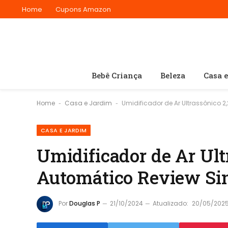
Home
Cupons Amazon
Bebê Criança
Beleza
Casa 
Home
Casa e Jardim
Umidificador de Ar Ultrassônico 2
-
-
CASA E JARDIM
Umidificador de Ar Ult
Automático Review Si
Por
Douglas P
21/10/2024
Atualizado:
20/05/202