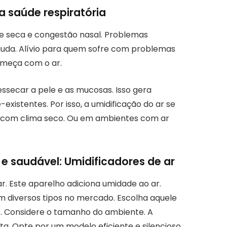
a saúde respiratória
osse seca e congestão nasal. Problemas
juda. Alívio para quem sofre com problemas
omeça com o ar.
essecar a pele e as mucosas. Isso gera
xistentes. Por isso, a umidificação do ar se
s com clima seco. Ou em ambientes com ar
e saudável: Umidificadores de ar
ar. Este aparelho adiciona umidade ao ar.
m diversos tipos no mercado. Escolha aquele
. Considere o tamanho do ambiente. A
. Opte por um modelo eficiente e silencioso.