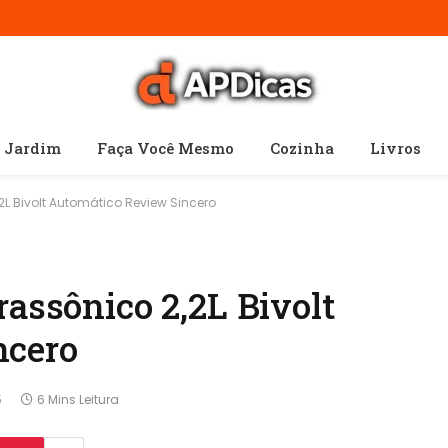
e Jardim
Faça Você Mesmo
Cozinha
Livros
,2L Bivolt Automático Review Sincero
rassônico 2,2L Bivolt
ncero
5
6 Mins Leitura