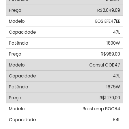
R$2.049,09
EOS EFE47EE
47L
1800W
R$989,00
Consul COB47
47L
1675W
R$1.179,00
Brastemp BOC84
84L