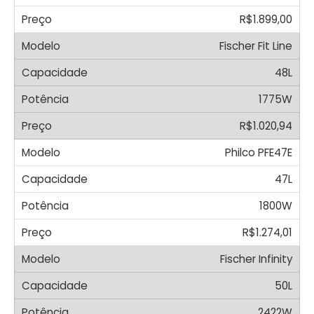
R$1.899,00
Fischer Fit Line
48L
1775W
R$1.020,94
Philco PFE47E
47L
1800W
R$1.274,01
Fischer Infinity
50L
2422W