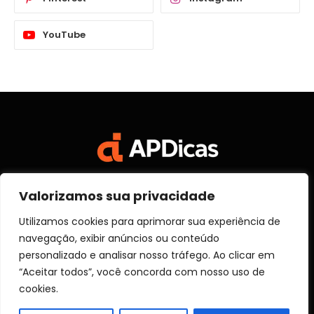
YouTube
Valorizamos sua privacidade
Facebook
X
Instagram
Pinterest
Vimeo
YouTube
(Twitter)
Utilizamos cookies para aprimorar sua experiência de
navegação, exibir anúncios ou conteúdo
SOBRE NÓS
CONTATO
DISCLOSURE
personalizado e analisar nosso tráfego. Ao clicar em
POLITICA DE PRIVACIDADE
TERMOS DE USO
“Aceitar todos”, você concorda com nosso uso de
TRANSPARÊNCIA
cookies.