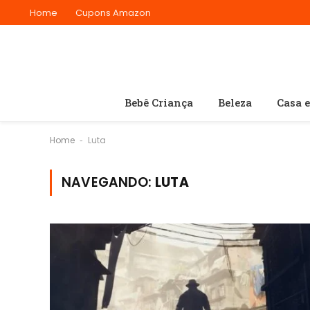
Home
Cupons Amazon
Bebê Criança
Beleza
Casa 
Home
Luta
-
NAVEGANDO:
LUTA