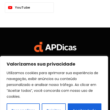
YouTube
Valorizamos sua privacidade
Facebook
X
Instagram
Pinterest
Vimeo
YouTube
(Twitter)
Utilizamos cookies para aprimorar sua experiência de
navegação, exibir anúncios ou conteúdo
SOBRE NÓS
CONTATO
DISCLOSURE
personalizado e analisar nosso tráfego. Ao clicar em
POLITICA DE PRIVACIDADE
TERMOS DE USO
“Aceitar todos”, você concorda com nosso uso de
TRANSPARÊNCIA
cookies.
© 2026 Aprender Dicas