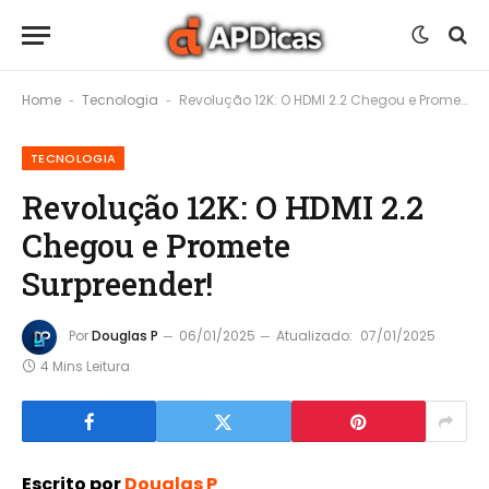
Home
Tecnologia
Revolução 12K: O HDMI 2.2 Chegou e Promete Surpreender!
-
-
TECNOLOGIA
Revolução 12K: O HDMI 2.2
Chegou e Promete
Surpreender!
Por
Douglas P
06/01/2025
Atualizado:
07/01/2025
4 Mins Leitura
Escrito por
Douglas P