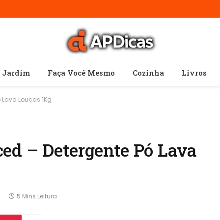
e Jardim
Faça Você Mesmo
Cozinha
Livros
ó Lava Louças 1Kg
ed – Detergente Pó Lava
5 Mins Leitura