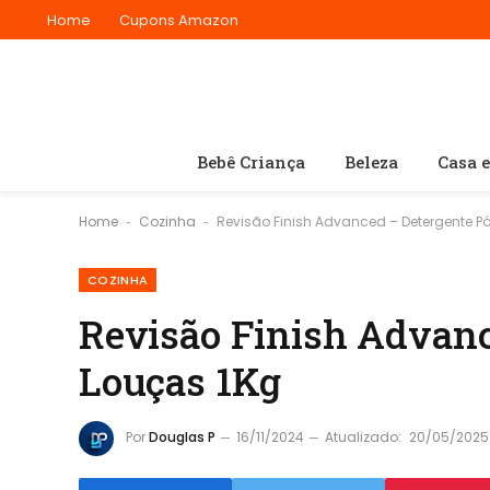
Home
Cupons Amazon
Bebê Criança
Beleza
Casa 
Home
Cozinha
Revisão Finish Advanced – Detergente P
-
-
COZINHA
Revisão Finish Advanc
Louças 1Kg
Por
Douglas P
16/11/2024
Atualizado:
20/05/2025