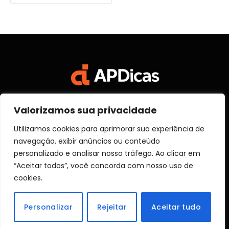
Valorizamos sua privacidade
Facebook
X
Instagram
Pinterest
Vimeo
YouTube
(Twitter)
Utilizamos cookies para aprimorar sua experiência de
navegação, exibir anúncios ou conteúdo
SOBRE NÓS
CONTATO
DISCLOSURE
personalizado e analisar nosso tráfego. Ao clicar em
POLITICA DE PRIVACIDADE
TERMOS DE USO
“Aceitar todos”, você concorda com nosso uso de
TRANSPARÊNCIA
cookies.
© 2026 Aprender Dicas
Personalizar
Rejeitar
Aceitar tudo