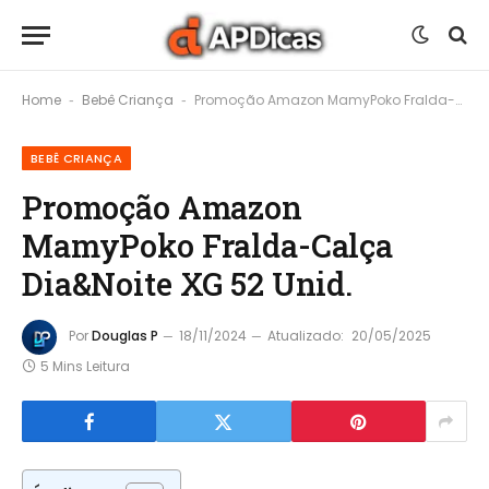
Home
Bebê Criança
Promoção Amazon MamyPoko Fralda-Calça Dia&Noite XG 52 Unid.
-
-
BEBÊ CRIANÇA
Promoção Amazon
MamyPoko Fralda-Calça
Dia&Noite XG 52 Unid.
Por
Douglas P
18/11/2024
Atualizado:
20/05/2025
5 Mins Leitura