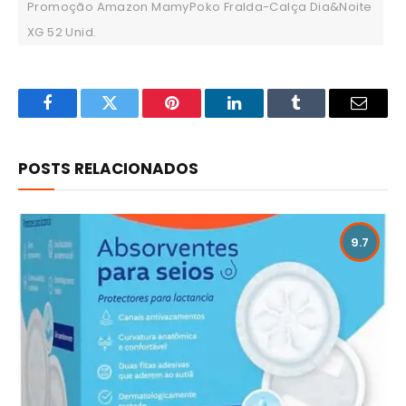
Promoção Amazon MamyPoko Fralda-Calça Dia&Noite
XG 52 Unid.
Facebook
Twitter
Pinterest
LinkedIn
Tumblr
Email
POSTS RELACIONADOS
9.7