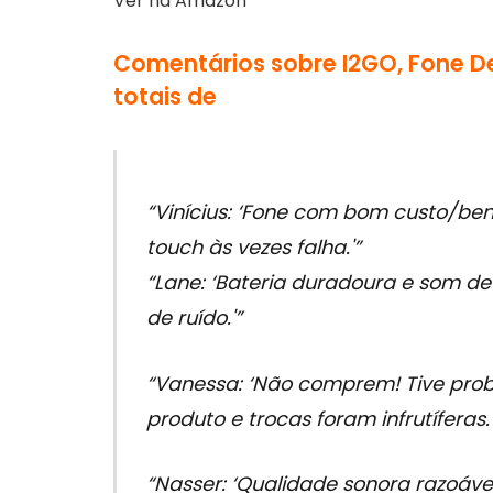
Ver na Amazon
Comentários sobre I2GO, Fone De
totais de
“Vinícius: ‘Fone com bom custo/ben
touch às vezes falha.'”
“Lane: ‘Bateria duradoura e som d
de ruído.'”
“Vanessa: ‘Não comprem! Tive pro
produto e trocas foram infrutíferas.'
“Nasser: ‘Qualidade sonora razoáve