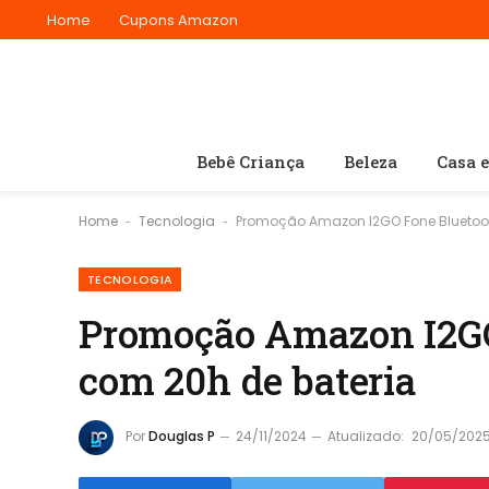
Home
Cupons Amazon
Bebê Criança
Beleza
Casa 
Home
Tecnologia
Promoção Amazon I2GO Fone Bluetoo
-
-
TECNOLOGIA
Promoção Amazon I2G
com 20h de bateria
Por
Douglas P
24/11/2024
Atualizado:
20/05/202