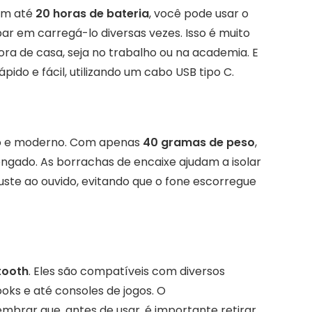
Com até
20 horas de bateria
, você pode usar o
par em carregá-lo diversas vezes. Isso é muito
ora de casa, seja no trabalho ou na academia. E
pido e fácil, utilizando um cabo USB tipo C.
eto e moderno. Com apenas
40 gramas de peso
,
ongado. As borrachas de encaixe ajudam a isolar
e ao ouvido, evitando que o fone escorregue
tooth
. Eles são compatíveis com diversos
ooks e até consoles de jogos. O
mbrar que, antes de usar, é importante retirar