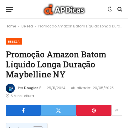
Home
Beleza
Promoção Amazon Batom Líquido Longa Duração Maybelline NY
-
-
BELEZA
Promoção Amazon Batom
Líquido Longa Duração
Maybelline NY
Por
Douglas P
25/11/2024
Atualizado:
20/05/2025
5 Mins Leitura