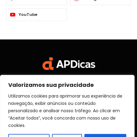
YouTube
Valorizamos sua privacidade
Facebook
X
Instagram
Pinterest
Vimeo
YouTube
(Twitter)
Utilizamos cookies para aprimorar sua experiência de
navegação, exibir anúncios ou conteúdo
SOBRE NÓS
CONTATO
DISCLOSURE
personalizado e analisar nosso tráfego. Ao clicar em
POLITICA DE PRIVACIDADE
TERMOS DE USO
“Aceitar todos”, você concorda com nosso uso de
TRANSPARÊNCIA
cookies.