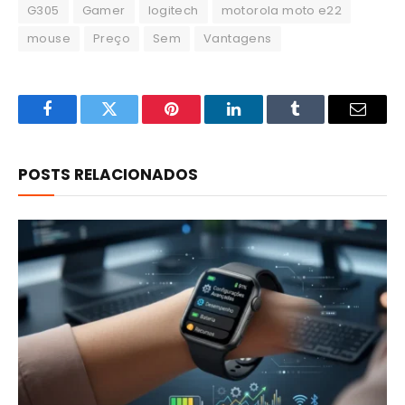
G305
Gamer
logitech
motorola moto e22
mouse
Preço
Sem
Vantagens
Facebook
Twitter
Pinterest
LinkedIn
Tumblr
Email
POSTS RELACIONADOS