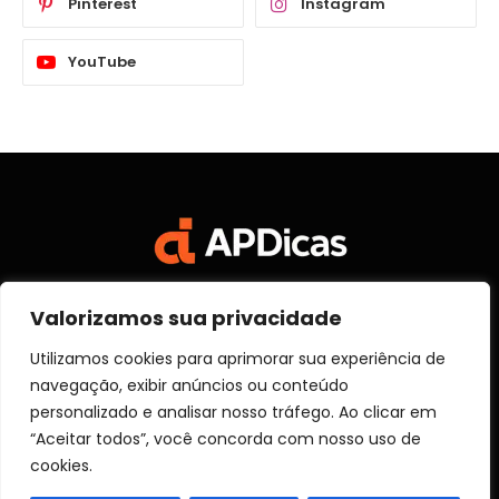
Pinterest
Instagram
YouTube
Valorizamos sua privacidade
Facebook
X
Instagram
Pinterest
Vimeo
YouTube
(Twitter)
Utilizamos cookies para aprimorar sua experiência de
navegação, exibir anúncios ou conteúdo
SOBRE NÓS
CONTATO
DISCLOSURE
personalizado e analisar nosso tráfego. Ao clicar em
POLITICA DE PRIVACIDADE
TERMOS DE USO
“Aceitar todos”, você concorda com nosso uso de
TRANSPARÊNCIA
cookies.