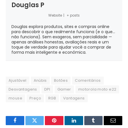
Douglas P
Website
|
+ posts
Douglas explora produtos, sites e compras online
para descobrir o que realmente funciona (e o que...
não funciona). Sem exageros, sem parcialidade —
apenas análises honestas, avaliações reais e um
toque de verdade para ajudar você a comprar de
forma mais inteligente e econômica.
Ajustável
Anúbis
Botões
Comentários
Desvantagens
DPI
Gamer
motorola moto e22
mouse
Preço
RGB
Vantagens
Facebook
Twitter
Pinterest
LinkedIn
Tumblr
Email