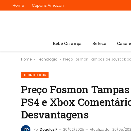
Home
Cupons Amazon
Bebê Criança
Beleza
Casa 
Home
Tecnologia
Preço Fosmon Tampas de Joystick pa
-
-
TECNOLOGIA
Preço Fosmon Tampas d
PS4 e Xbox Comentário
Desvantagens
Por
Douglas P
20/02/2025
Atualizado:
20/05/20