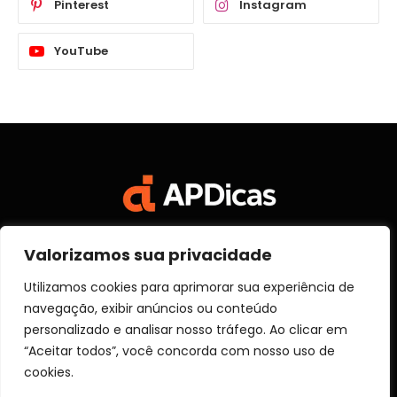
Pinterest
Instagram
YouTube
Valorizamos sua privacidade
Facebook
X
Instagram
Pinterest
Vimeo
YouTube
(Twitter)
Utilizamos cookies para aprimorar sua experiência de
navegação, exibir anúncios ou conteúdo
SOBRE NÓS
CONTATO
DISCLOSURE
personalizado e analisar nosso tráfego. Ao clicar em
POLITICA DE PRIVACIDADE
TERMOS DE USO
“Aceitar todos”, você concorda com nosso uso de
TRANSPARÊNCIA
cookies.