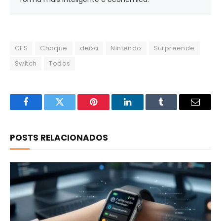
CES
Choque
deixa
Nintendo
Surpreende
Switch
Todos
Facebook
Twitter
Pinterest
LinkedIn
Tumblr
Email
POSTS RELACIONADOS