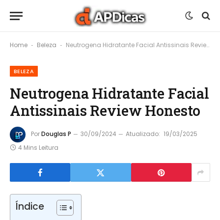
Home
Beleza
Neutrogena Hidratante Facial Antissinais Review Honesto
-
-
BELEZA
Neutrogena Hidratante Facial
Antissinais Review Honesto
Por
Douglas P
30/09/2024
Atualizado:
19/03/2025
4 Mins Leitura
Índice