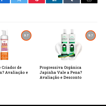
Facebook
Twitter
Pinterest
LinkedIn
Tumblr
Email
9.7
9.7
 Criador de
Progressiva Orgânica
m? Avaliação e
Japinha Vale a Pena?
Avaliação e Desconto