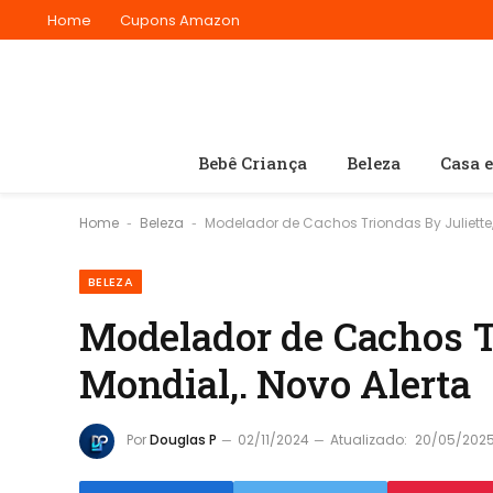
Home
Cupons Amazon
Bebê Criança
Beleza
Casa 
Home
Beleza
Modelador de Cachos Triondas By Juliette, 
-
-
BELEZA
Modelador de Cachos T
Mondial,. Novo Alerta
Por
Douglas P
02/11/2024
Atualizado:
20/05/202