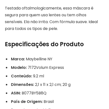
Testada oftalmologicamente, essa máscara é
segura para quem usa lentes ou tem olhos
sensíveis. Ela não irrita. Com fórmula suave. Ideal
para todos os tipos de pele.
Especificações do Produto
Marca:
Maybelline NY
Modelo:
7172Volum Express
Conteúdo:
9.2 ml
Dimensões:
2,1 x 11 x 2,1 cm; 20 g
ASIN:
B077BY5B8Q
País de Origem:
Brasil