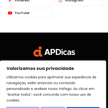
Pinterest
Instagram
YouTube
Valorizamos sua privacidade
Facebook
X
Instagram
Pinterest
Vimeo
YouTube
(Twitter)
Utilizamos cookies para aprimorar sua experiência de
navegação, exibir anúncios ou conteúdo
SOBRE NÓS
CONTATO
DISCLOSURE
personalizado e analisar nosso tráfego. Ao clicar em
POLITICA DE PRIVACIDADE
TERMOS DE USO
“Aceitar todos”, você concorda com nosso uso de
TRANSPARÊNCIA
cookies.