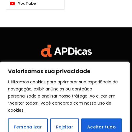
YouTube
Valorizamos sua privacidade
Facebook
X
Instagram
Pinterest
Vimeo
YouTube
(Twitter)
Utilizamos cookies para aprimorar sua experiência de
navegação, exibir anúncios ou conteúdo
SOBRE NÓS
CONTATO
DISCLOSURE
personalizado e analisar nosso tráfego. Ao clicar em
POLITICA DE PRIVACIDADE
TERMOS DE USO
“Aceitar todos”, você concorda com nosso uso de
TRANSPARÊNCIA
cookies.
© 2026 Aprender Dicas
Personalizar
Rejeitar
Aceitar tudo