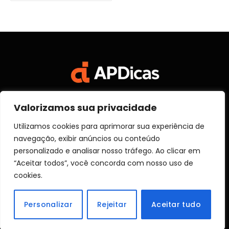
Valorizamos sua privacidade
Facebook
X
Instagram
Pinterest
Vimeo
YouTube
(Twitter)
Utilizamos cookies para aprimorar sua experiência de
navegação, exibir anúncios ou conteúdo
SOBRE NÓS
CONTATO
DISCLOSURE
personalizado e analisar nosso tráfego. Ao clicar em
POLITICA DE PRIVACIDADE
TERMOS DE USO
“Aceitar todos”, você concorda com nosso uso de
TRANSPARÊNCIA
cookies.
© 2026 Aprender Dicas
Personalizar
Rejeitar
Aceitar tudo