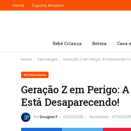
Home
Cupons Amazon
Bebê Criança
Beleza
Casa 
Home
Tecnologia
Geração Z em Perigo: A Habilidade C
-
-
TECNOLOGIA
Geração Z em Perigo: A
Está Desaparecendo!
Por
Douglas P
06/01/2025
Atualizado:
07/01/202