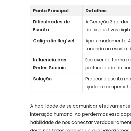
Ponto Principal
Detalhes
Dificuldades de
A Geração Z perdeu
Escrita
de dispositivos digita
Caligrafia Ilegível
Aproximadamente 40%
focando na escrita di
Influência das
Escrever de forma rá
Redes Sociais
profundidade da co
Solução
Praticar a escrita 
ajudar a recuperar h
A habilidade de se comunicar efetivamente 
interação humana. Ao perdermos essa ca
habilidade de nos conectar verdadeirament
deve nos fazer repensar o que valorizam