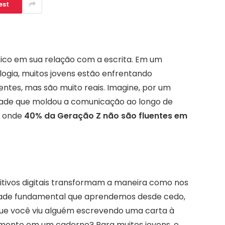
est
ico em sua relação com a escrita. Em um
ogia, muitos jovens estão enfrentando
ntes, mas são muito reais. Imagine, por um
dade que moldou a comunicação ao longo de
l, onde
40% da Geração Z não são fluentes em
ositivos digitais transformam a maneira como nos
dade fundamental que aprendemos desde cedo,
 que você viu alguém escrevendo uma carta à
ente em um caderno? Para muitos jovens, o