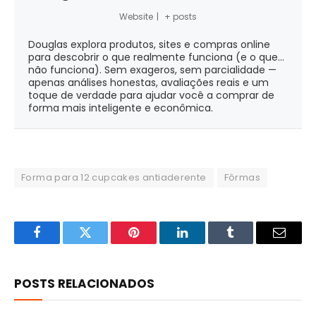
Website
|
+ posts
Douglas explora produtos, sites e compras online
para descobrir o que realmente funciona (e o que...
não funciona). Sem exageros, sem parcialidade —
apenas análises honestas, avaliações reais e um
toque de verdade para ajudar você a comprar de
forma mais inteligente e econômica.
Forma para 12 cupcakes antiaderente
Fôrmas
Facebook
Twitter
Pinterest
LinkedIn
Tumblr
Email
POSTS RELACIONADOS