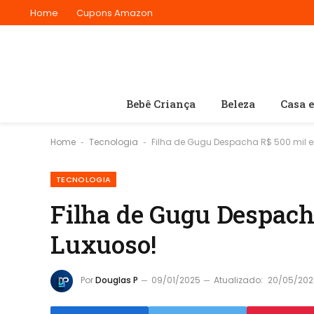
Home
Cupons Amazon
Bebê Criança
Beleza
Casa 
Home
Tecnologia
Filha de Gugu Despacha R$ 500 mil e
-
-
TECNOLOGIA
Filha de Gugu Despach
Luxuoso!
Por
Douglas P
09/01/2025
Atualizado:
20/05/202