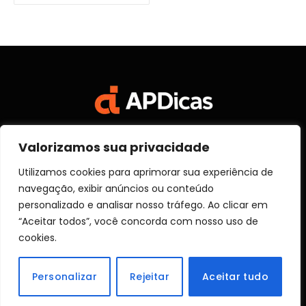
Valorizamos sua privacidade
Facebook
X
Instagram
Pinterest
Vimeo
YouTube
(Twitter)
Utilizamos cookies para aprimorar sua experiência de
navegação, exibir anúncios ou conteúdo
SOBRE NÓS
CONTATO
DISCLOSURE
personalizado e analisar nosso tráfego. Ao clicar em
POLITICA DE PRIVACIDADE
TERMOS DE USO
“Aceitar todos”, você concorda com nosso uso de
TRANSPARÊNCIA
cookies.
© 2026 Aprender Dicas
Personalizar
Rejeitar
Aceitar tudo