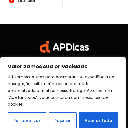
YouTube
Valorizamos sua privacidade
Facebook
X
Instagram
Pinterest
Vimeo
YouTube
(Twitter)
Utilizamos cookies para aprimorar sua experiência de
navegação, exibir anúncios ou conteúdo
SOBRE NÓS
CONTATO
DISCLOSURE
personalizado e analisar nosso tráfego. Ao clicar em
POLITICA DE PRIVACIDADE
TERMOS DE USO
“Aceitar todos”, você concorda com nosso uso de
TRANSPARÊNCIA
cookies.
© 2026 Aprender Dicas
Personalizar
Rejeitar
Aceitar tudo