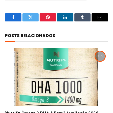
Facebook
Twitter
Pinterest
LinkedIn
Tumblr
Email
POSTS RELACIONADOS
9.6
Nutrify Ômega 3 DHA é Bom? Avaliação 2026