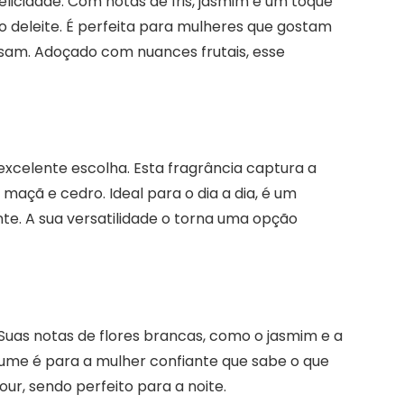
elicidade. Com notas de íris, jasmim e um toque
o deleite. É perfeita para mulheres que gostam
sam. Adoçado com nuances frutais, esse
xcelente escolha. Esta fragrância captura a
maçã e cedro. Ideal para o dia a dia, é um
nte. A sua versatilidade o torna uma opção
Suas notas de flores brancas, como o jasmim e a
fume é para a mulher confiante que sabe o que
our, sendo perfeito para a noite.