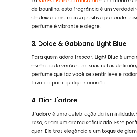
La
Vie Est Belle da Lancôme
é um tributo à f
de baunilha, esta fragrância é um verdadeir
de deixar uma marca positiva por onde pas
perfume é vibrante e alegre.
3. Dolce & Gabbana Light Blue
Para quem adora frescor,
Light Blue
é uma e
essência do verão com suas notas de limão, 
perfume que faz você se sentir leve e radia
favorita para qualquer ocasião.
4. Dior J'adore
J'adore
é uma celebração da feminilidade. 
rosa, criam um aroma sofisticado. Este per
quer. Ele traz elegância e um toque de glam