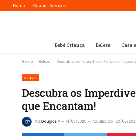
Home
Cupons Amazon
Bebê Criança
Beleza
Casa 
Home
Beleza
Descubra os Imperdíveis Perfumes Impor
-
-
BELEZA
Descubra os Imperdíve
que Encantam!
Por
Douglas P
14/03/2025
Atualizado:
20/05/202