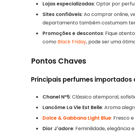
Lojas especializadas
: Optar por perf
Sites confiáveis
: Ao comprar online, ve
departamento também costumam ter 
Promoções e descontos
: Fique aten
como
Black Friday
, pode ser uma ótim
Pontos Chaves
Principais perfumes importados
Chanel N°5
: Clássico atemporal, sofist
Lancôme La Vie Est Belle
: Aroma alegre
Dolce & Gabbana Light Blue
:
Fresco e v
Dior J'adore
: Feminilidade, elegância 