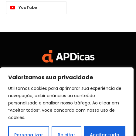
YouTube
Valorizamos sua privacidade
Facebook
X
Instagram
Pinterest
Vimeo
YouTube
(Twitter)
Utilizamos cookies para aprimorar sua experiência de
navegação, exibir anúncios ou conteúdo
SOBRE NÓS
CONTATO
DISCLOSURE
personalizado e analisar nosso tráfego. Ao clicar em
POLITICA DE PRIVACIDADE
TERMOS DE USO
“Aceitar todos”, você concorda com nosso uso de
TRANSPARÊNCIA
cookies.
© 2026 Aprender Dicas
Personalizar
Rejeitar
Aceitar tudo