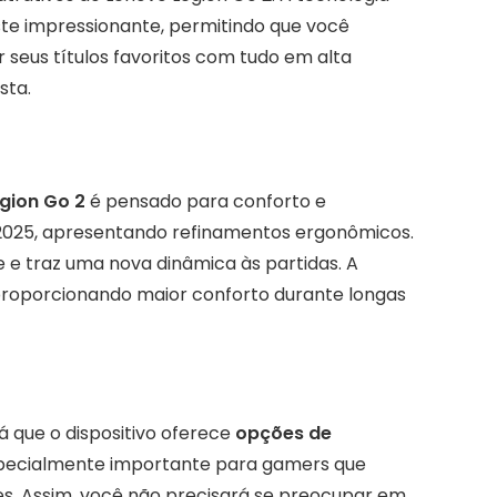
te impressionante, permitindo que você
 seus títulos favoritos com tudo em alta
sta.
gion Go 2
é pensado para conforto e
ES 2025, apresentando refinamentos ergonômicos.
de e traz uma nova dinâmica às partidas. A
proporcionando maior conforto durante longas
já que o dispositivo oferece
opções de
especialmente importante para gamers que
es. Assim, você não precisará se preocupar em