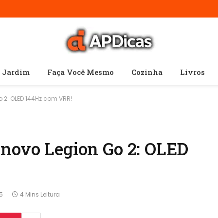
e Jardim
Faça Você Mesmo
Cozinha
Livros
 2: OLED 144Hz com VRR!
enovo Legion Go 2: OLED
5
4 Mins Leitura