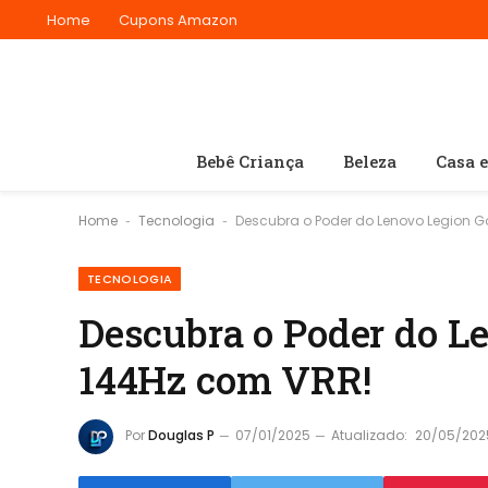
Home
Cupons Amazon
Bebê Criança
Beleza
Casa 
Home
Tecnologia
Descubra o Poder do Lenovo Legion Go
-
-
TECNOLOGIA
Descubra o Poder do L
144Hz com VRR!
Por
Douglas P
07/01/2025
Atualizado:
20/05/202