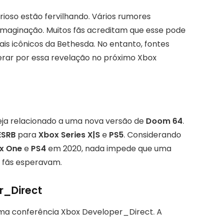
ioso estão fervilhando. Vários rumores
la imaginação. Muitos fãs acreditam que esse pode
ais icônicos da Bethesda. No entanto, fontes
rar por essa revelação no próximo Xbox
teja relacionado a uma nova versão de
Doom 64
.
ESRB
para
Xbox Series X|S
e
PS5
. Considerando
x One
e
PS4
em 2020, nada impede que uma
s fãs esperavam.
r_Direct
ima conferência Xbox Developer_Direct. A