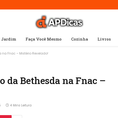
e Jardim
Faça Você Mesmo
Cozinha
Livros
 na Fnac – Mistério Revelado!
to da Bethesda na Fnac –
5
4 Mins Leitura