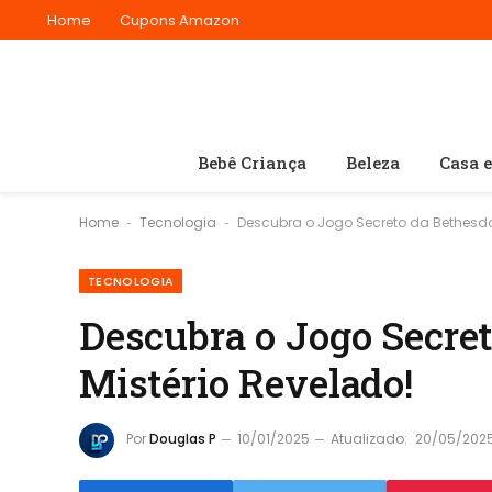
Home
Cupons Amazon
Bebê Criança
Beleza
Casa 
Home
Tecnologia
Descubra o Jogo Secreto da Bethesda
-
-
TECNOLOGIA
Descubra o Jogo Secre
Mistério Revelado!
Por
Douglas P
10/01/2025
Atualizado:
20/05/202