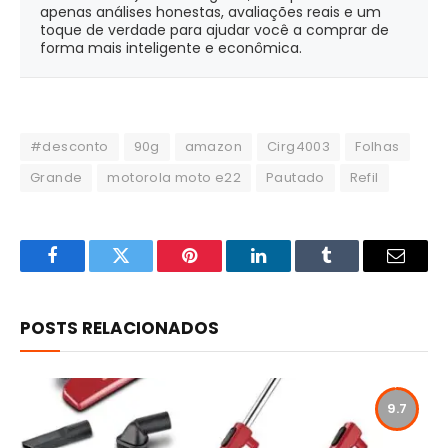
apenas análises honestas, avaliações reais e um
toque de verdade para ajudar você a comprar de
forma mais inteligente e econômica.
#desconto
90g
amazon
Cirg4003
Folhas
Grande
motorola moto e22
Pautado
Refil
Facebook
Twitter
Pinterest
LinkedIn
Tumblr
Email
POSTS RELACIONADOS
9.7