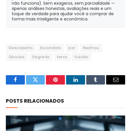
não funciona). Sem exageros, sem parcialidade —
apenas análises honestas, avaliações reais e um
toque de verdade para ajudar você a comprar de
forma mais inteligente e econômica.
Descoberto
Escondido
por
Resfriou
Séculos
Segredo
terra
Vulcão
Facebook
Twitter
Pinterest
LinkedIn
Tumblr
Email
POSTS RELACIONADOS