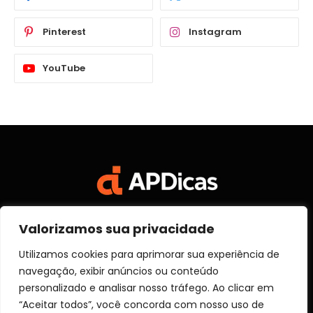
Pinterest
Instagram
YouTube
Valorizamos sua privacidade
Facebook
X
Instagram
Pinterest
Vimeo
YouTube
(Twitter)
Utilizamos cookies para aprimorar sua experiência de
navegação, exibir anúncios ou conteúdo
SOBRE NÓS
CONTATO
DISCLOSURE
personalizado e analisar nosso tráfego. Ao clicar em
POLITICA DE PRIVACIDADE
TERMOS DE USO
“Aceitar todos”, você concorda com nosso uso de