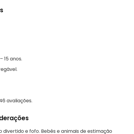
s
 15 anos.
regável.
46 avaliações.
iderações
o divertido e fofo. Bebês e animais de estimação