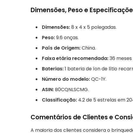
Dimensões, Peso e Especificaçõe
Dimensões:
8 x 4 x 5 polegadas.
Peso:
9.6 onças.
País de Origem:
China.
Faixa etária recomendada:
36 meses –
Baterias:
1 bateria de íon de lítio recar
Número do modelo:
QC-1Y.
ASIN:
B0CQNLSCMG.
Classificação:
4.2 de 5 estrelas em 20
Comentários de Clientes e Cons
A maioria dos clientes considera o brinqued