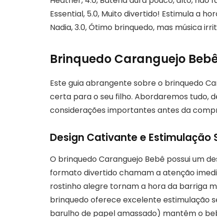
Heather, 4.0, Bateria dura pouco, alto, não
Essential, 5.0, Muito divertido! Estimula a ho
Nadia, 3.0, Ótimo brinquedo, mas música irri
Brinquedo Caranguejo Bebê
Este guia abrangente sobre o brinquedo Ca
certa para o seu filho. Abordaremos tudo, d
considerações importantes antes da compr
Design Cativante e Estimulação 
O brinquedo Caranguejo Bebê possui um des
formato divertido chamam a atenção imedi
rostinho alegre tornam a hora da barriga ma
brinquedo oferece excelente estimulação se
barulho de papel amassado) mantêm o bebê 