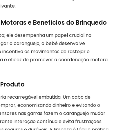
ivante.
 Motoras e Benefícios do Brinquedo
to; ele desempenha um papel crucial no
gar o caranguejo, o bebê desenvolve
o incentiva os movimentos de rastejar e
ida e eficaz de promover a coordenação motora
 Produto
ria recarregável embutida. Um cabo de
omprar, economizando dinheiro e evitando o
sensores nas garras fazem o caranguejo mudar
rante interação contínua e evita frustrações
s seguros e duráveis. A limpeza é fácil e prática,