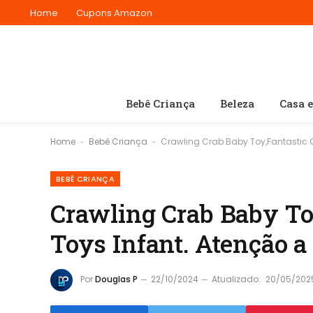
Home
Cupons Amazon
Bebê Criança
Beleza
Casa 
Home
Bebê Criança
Crawling Crab Baby Toy,Fantastic C
-
-
BEBÊ CRIANÇA
Crawling Crab Baby To
Toys Infant. Atenção a 
Por
Douglas P
22/10/2024
Atualizado:
20/05/202