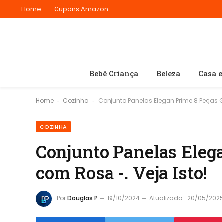
Home
Cupons Amazon
Bebê Criança
Beleza
Casa 
Home
Cozinha
Conjunto Panelas Elegan Prime 8 Peças Gr
-
-
COZINHA
Conjunto Panelas Elega
com Rosa -. Veja Isto!
Por
Douglas P
19/10/2024
Atualizado:
20/05/202