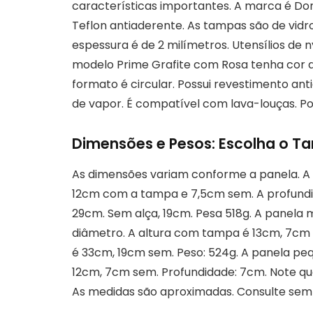
características importantes. A marca é Don
Teflon antiaderente. As tampas são de vidr
espessura é de 2 milímetros. Utensílios d
modelo Prime Grafite com Rosa tenha cor d
formato é circular. Possui revestimento a
de vapor. É compatível com lava-louças. P
Dimensões e Pesos: Escolha o T
As dimensões variam conforme a panela. A 
12cm com a tampa e 7,5cm sem. A profundid
29cm. Sem alça, 19cm. Pesa 518g. A panel
diâmetro. A altura com tampa é 13cm, 7cm 
é 33cm, 19cm sem. Peso: 524g. A panela p
12cm, 7cm sem. Profundidade: 7cm. Note q
As medidas são aproximadas. Consulte se