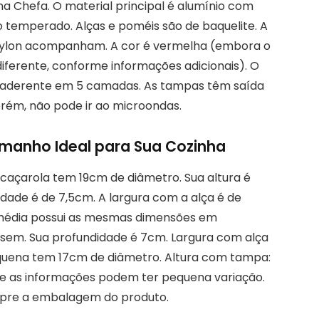
a Chefa. O material principal é alumínio com
o temperado. Alças e poméis são de baquelite. A
e nylon acompanham. A cor é vermelha (embora o
iferente, conforme informações adicionais). O
ntiaderente em 5 camadas. As tampas têm saída
orém, não pode ir ao microondas.
amanho Ideal para Sua Cozinha
caçarola tem 19cm de diâmetro. Sua altura é
ade é de 7,5cm. A largura com a alça é de
a média possui as mesmas dimensões em
sem. Sua profundidade é 7cm. Largura com alça
equena tem 17cm de diâmetro. Altura com tampa:
ue as informações podem ter pequena variação.
mpre a embalagem do produto.