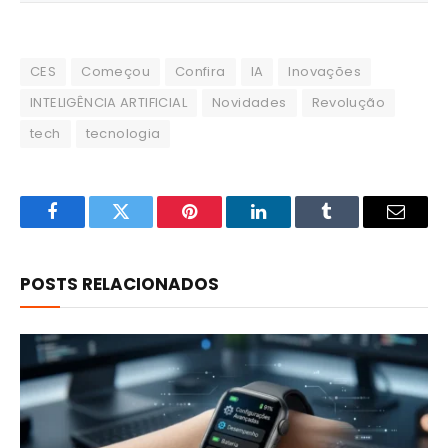
CES
Começou
Confira
IA
Inovações
INTELIGÊNCIA ARTIFICIAL
Novidades
Revolução
tech
tecnologia
Facebook
Twitter
Pinterest
LinkedIn
Tumblr
Email
POSTS RELACIONADOS