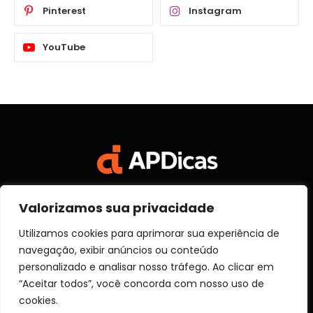
Pinterest
Instagram
YouTube
Valorizamos sua privacidade
Facebook
X
Instagram
Pinterest
Vimeo
YouTube
(Twitter)
Utilizamos cookies para aprimorar sua experiência de
navegação, exibir anúncios ou conteúdo
SOBRE NÓS
CONTATO
DISCLOSURE
personalizado e analisar nosso tráfego. Ao clicar em
POLITICA DE PRIVACIDADE
TERMOS DE USO
“Aceitar todos”, você concorda com nosso uso de
TRANSPARÊNCIA
cookies.