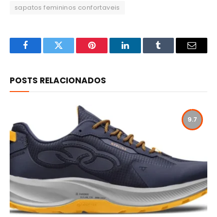
sapatos femininos confortaveis
Facebook
Twitter
Pinterest
LinkedIn
Tumblr
Email
POSTS RELACIONADOS
9.7