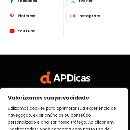
Facebook
Twitter
Pinterest
Instagram
YouTube
Valorizamos sua privacidade
Facebook
X
Instagram
Pinterest
Vimeo
YouTube
(Twitter)
Utilizamos cookies para aprimorar sua experiência de
navegação, exibir anúncios ou conteúdo
SOBRE NÓS
CONTATO
DISCLOSURE
personalizado e analisar nosso tráfego. Ao clicar em
POLITICA DE PRIVACIDADE
TERMOS DE USO
“Aceitar todos”, você concorda com nosso uso de