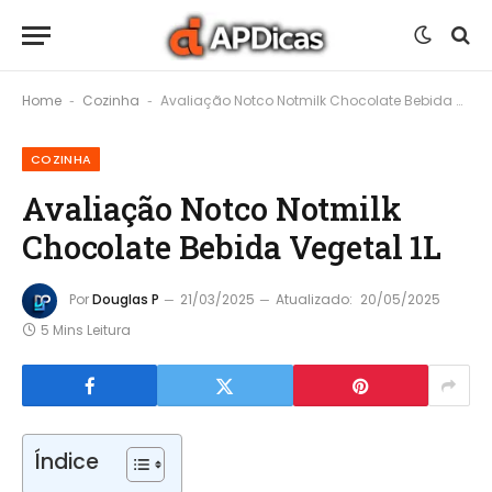
Home
Cozinha
Avaliação Notco Notmilk Chocolate Bebida Vegetal 1L
-
-
COZINHA
Avaliação Notco Notmilk
Chocolate Bebida Vegetal 1L
Por
Douglas P
21/03/2025
Atualizado:
20/05/2025
5 Mins Leitura
Índice