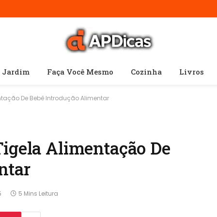
e Jardim
Faça Você Mesmo
Cozinha
Livros
ntação De Bebê Introdução Alimentar
Tigela Alimentação De
ntar
5
5 Mins Leitura