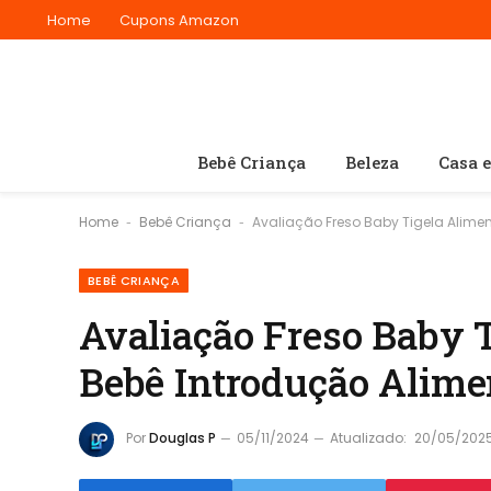
Home
Cupons Amazon
Bebê Criança
Beleza
Casa 
Home
Bebê Criança
Avaliação Freso Baby Tigela Alime
-
-
BEBÊ CRIANÇA
Avaliação Freso Baby 
Bebê Introdução Alime
Por
Douglas P
05/11/2024
Atualizado:
20/05/202