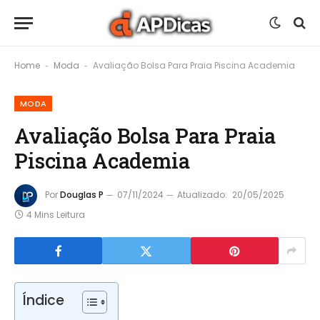
Home
Moda
Avaliação Bolsa Para Praia Piscina Academia
-
-
MODA
Avaliação Bolsa Para Praia
Piscina Academia
Por
Douglas P
07/11/2024
Atualizado:
20/05/2025
4 Mins Leitura
Índice