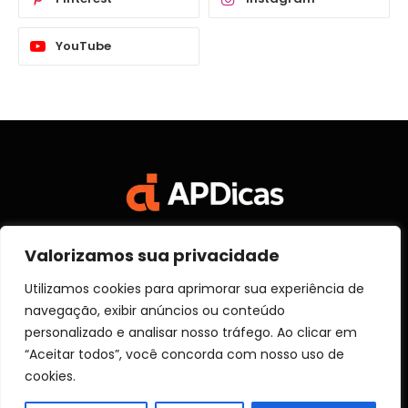
YouTube
Valorizamos sua privacidade
Facebook
X
Instagram
Pinterest
Vimeo
YouTube
(Twitter)
Utilizamos cookies para aprimorar sua experiência de
navegação, exibir anúncios ou conteúdo
SOBRE NÓS
CONTATO
DISCLOSURE
personalizado e analisar nosso tráfego. Ao clicar em
POLITICA DE PRIVACIDADE
TERMOS DE USO
“Aceitar todos”, você concorda com nosso uso de
TRANSPARÊNCIA
cookies.