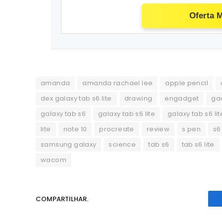
Oferta 
amanda
amanda rachael lee
apple pencil
dex galaxy tab s6 lite
drawing
engadget
ga
galaxy tab s6
galaxy tab s6 lite
galaxy tab s6 li
lite
note 10
procreate
review
s pen
s6 
samsung galaxy
science
tab s6
tab s6 lite
wacom
COMPARTILHAR.