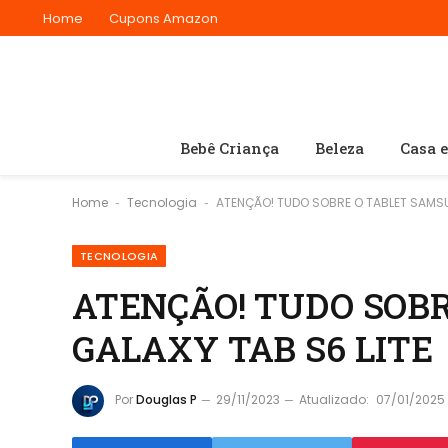
Home
Cupons Amazon
Bebê Criança
Beleza
Casa 
Home
Tecnologia
ATENÇÃO! TUDO SOBRE O TABLET SAMSU
-
-
TECNOLOGIA
ATENÇÃO! TUDO SOB
GALAXY TAB S6 LITE
Por
Douglas P
29/11/2023
Atualizado:
07/01/2025