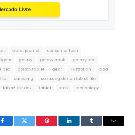
Mercado Livre
art
bullet journal
consumer tech
dgets
galaxy
galaxy book
galaxy tab
te dex
galaxy tablet
gear
illustration
ipad
lite
samsung
samsung dex on tab s6 lite
tab s6 lite dex
tablet
tech
technology
Facebook
Twitter
Pinterest
LinkedIn
Tumblr
Email